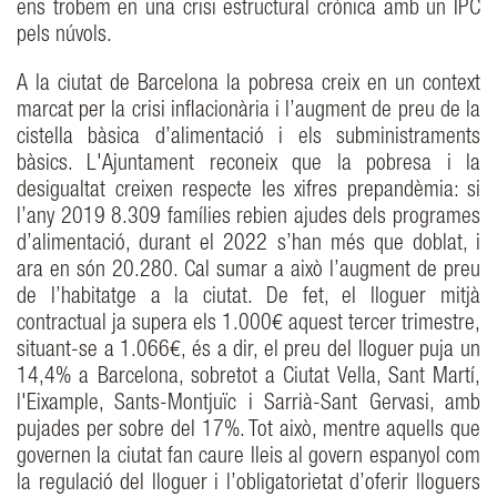
ens trobem en una crisi estructural crònica amb un IPC
pels núvols.
A la ciutat de Barcelona la pobresa creix en un context
marcat per la crisi inflacionària i l’augment de preu de la
cistella bàsica d’alimentació i els subministraments
bàsics. L'Ajuntament reconeix que la pobresa i la
desigualtat creixen respecte les xifres prepandèmia: si
l’any 2019 8.309 famílies rebien ajudes dels programes
d’alimentació, durant el 2022 s’han més que doblat, i
ara en són 20.280. Cal sumar a això l’augment de preu
de l’habitatge a la ciutat. De fet, el lloguer mitjà
contractual ja supera els 1.000€ aquest tercer trimestre,
situant-se a 1.066€, és a dir, el preu del lloguer puja un
14,4% a Barcelona, sobretot a Ciutat Vella, Sant Martí,
l'Eixample, Sants-Montjuïc i Sarrià-Sant Gervasi, amb
pujades per sobre del 17%. Tot això, mentre aquells que
governen la ciutat fan caure lleis al govern espanyol com
la regulació del lloguer i l’obligatorietat d’oferir lloguers