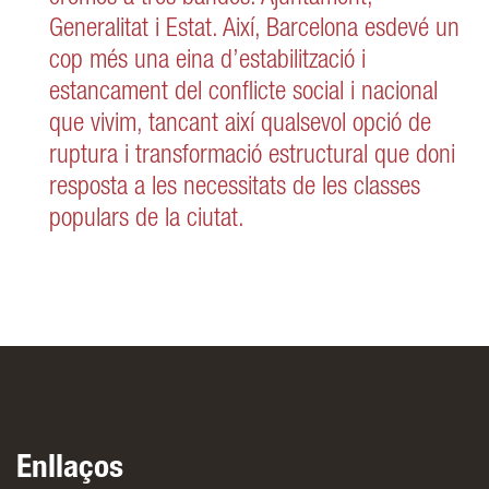
Generalitat i Estat. Així, Barcelona esdevé un
cop més una eina d’estabilització i
estancament del conflicte social i nacional
que vivim, tancant així qualsevol opció de
ruptura i transformació estructural que doni
resposta a les necessitats de les classes
populars de la ciutat.
Enllaços