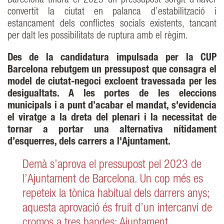
Barcelona tindrà el 2023 un pressupost sorgit d’haver
convertit la ciutat en palanca d’estabilització i
estancament dels conflictes socials existents, tancant
per dalt les possibilitats de ruptura amb el règim.
Des de la candidatura impulsada per la CUP
Barcelona rebutgem un pressupost que consagra el
model de ciutat-negoci excloent travessada per les
desigualtats. A les portes de les eleccions
municipals i a punt d’acabar el mandat, s'evidencia
el viratge a la dreta del plenari i la necessitat de
tornar a portar una alternativa nítidament
d’esquerres, dels carrers a l'Ajuntament.
Demà s’aprova el pressupost pel 2023 de
l’Ajuntament de Barcelona. Un cop més es
repeteix la tònica habitual dels darrers anys;
aquesta aprovació és fruit d’un intercanvi de
cromos a tres bandes: Ajuntament,