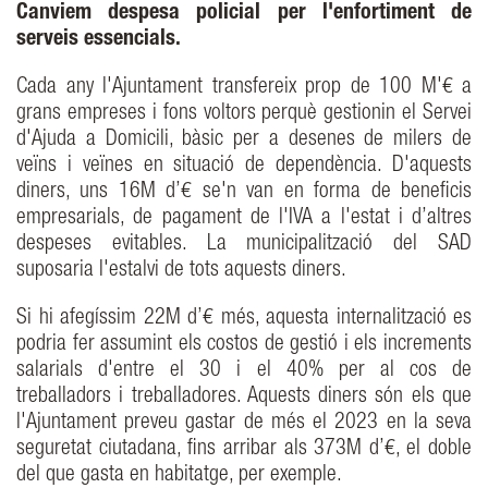
Canviem despesa policial per l'enfortiment de
serveis essencials.
Cada any l'Ajuntament transfereix prop de 100 M'€ a
grans empreses i fons voltors perquè gestionin el Servei
d'Ajuda a Domicili, bàsic per a desenes de milers de
veïns i veïnes en situació de dependència. D'aquests
diners, uns 16M d’€ se'n van en forma de beneficis
empresarials, de pagament de l'IVA a l'estat i d’altres
despeses evitables. La municipalització del SAD
suposaria l'estalvi de tots aquests diners.
Si hi afegíssim 22M d’€ més, aquesta internalització es
podria fer assumint els costos de gestió i els increments
salarials d'entre el 30 i el 40% per al cos de
treballadors i treballadores. Aquests diners són els que
l'Ajuntament preveu gastar de més el 2023 en la seva
seguretat ciutadana, fins arribar als 373M d’€, el doble
del que gasta en habitatge, per exemple.