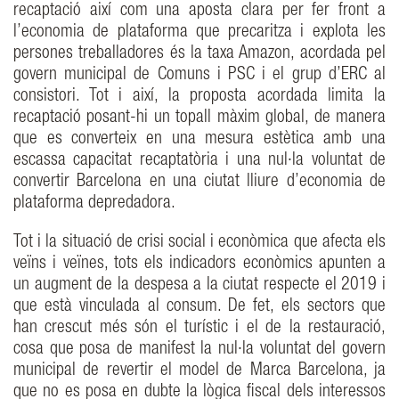
recaptació així com una aposta clara per fer front a
l’economia de plataforma que precaritza i explota les
persones treballadores és la taxa Amazon, acordada pel
govern municipal de Comuns i PSC i el grup d’ERC al
consistori. Tot i així, la proposta acordada limita la
recaptació posant-hi un topall màxim global, de manera
que es converteix en una mesura estètica amb una
escassa capacitat recaptatòria i una nul·la voluntat de
convertir Barcelona en una ciutat lliure d’economia de
plataforma depredadora.
Tot i la situació de crisi social i econòmica que afecta els
veïns i veïnes, tots els indicadors econòmics apunten a
un augment de la despesa a la ciutat respecte el 2019 i
que està vinculada al consum. De fet, els sectors que
han crescut més són el turístic i el de la restauració,
cosa que posa de manifest la nul·la voluntat del govern
municipal de revertir el model de Marca Barcelona, ja
que no es posa en dubte la lògica fiscal dels interessos