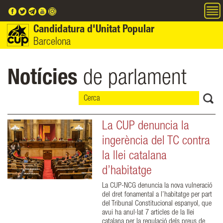
Vés al contingut
Candidatura d'Unitat Popular
Barcelona
Notícies
de parlament
La CUP denuncia la
ingerència del TC contra
la llei catalana
d’habitatge
La CUP-NCG denuncia la nova vulneració
del dret fonamental a l’habitatge per part
del Tribunal Constitucional espanyol, que
avui ha anul·lat 7 articles de la llei
catalana per la regulació dels preus de