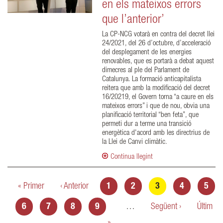
en els mateixos errors
que l’anterior’
La CP-NCG votarà en contra del decret llei
24/2021, del 26 d’octubre, d’acceleració
del desplegament de les energies
renovables, que es portarà a debat aquest
dimecres al ple del Parlament de
Catalunya. La formació anticapitalista
reitera que amb la modificació del decret
16/20219, el Govern torna “a caure en els
mateixos errors” i que de nou, obvia una
planificació territorial “ben feta”, que
permeti dur a terme una transició
energètica d'acord amb les directrius de
la Llei de Canvi climàtic.
Continua llegint
Pàgines
« Primer
‹ Anterior
1
2
3
4
5
6
7
8
9
…
Següent ›
Últim