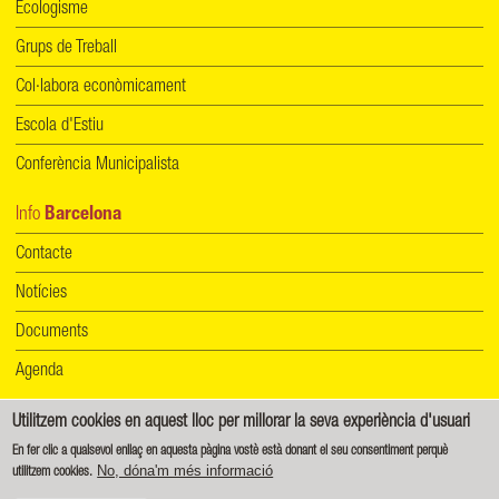
Ecologisme
Grups de Treball
Col·labora econòmicament
Escola d'Estiu
Conferència Municipalista
Info
Barcelona
Contacte
Notícies
Documents
Agenda
Utilitzem cookies en aquest lloc per millorar la seva experiència d'usuari
Informació de protecció de dades
|
Política de cookies
En fer clic a qualsevol enllaç en aquesta pàgina vostè està donant el seu consentiment perquè
No, dóna'm més informació
utilitzem cookies.