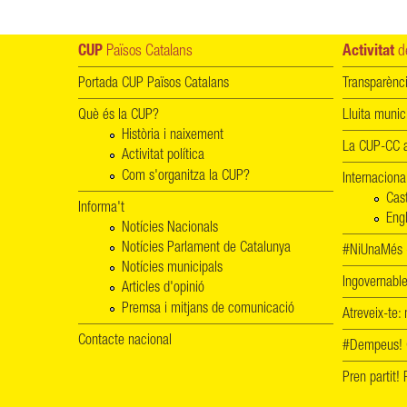
CUP
Països Catalans
Activitat
de
Portada CUP Països Catalans
Transparènc
Què és la CUP?
Lluita munic
Història i naixement
La CUP-CC a
Activitat política
Com s'organitza la CUP?
Internaciona
Cas
Informa't
Engl
Notícies Nacionals
Notícies Parlament de Catalunya
#NiUnaMés -
Notícies municipals
Ingovernab
Articles d'opinió
Premsa i mitjans de comunicació
Atreveix-te:
Contacte nacional
#Dempeus!
Pren partit