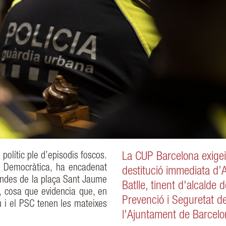
polític ple d’episodis foscos.
La CUP Barcelona exigei
ó Democràtica, ha encadenat
destitució immediata d’A
andes de la plaça Sant Jaume
Batlle, tinent d'alcalde 
s, cosa que evidencia que, en
Prevenció i Seguretat d
 i el PSC tenen les mateixes
l'Ajuntament de Barcelo