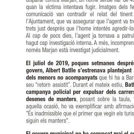
disparar contra Marjan, un home sense llar de 43 
quan la víctima intentava fugir. Imatges dels f
comunicació van contradir el relat del tinen
l'Ajuntament, que va assegurar que l'agent va tr
trets just després que l'home intentés agredir-
Al cap de pocs dies, l’agent ja tornava a patru
hagut cap investigació interna. A més, incompre
només Marjan està investigat judicialment.
El juliol de 2019, poques setmanes després
govern, Albert Batlle s’estrenava plantejant
dels menors no acompanyats
que hi ha a Bar
seu “retorn assistit”. Durant el mateix estiu,
Bat
campanya policial per expulsar dels carrer
desenes de manters
, posant sobre la taula,
aquella ocasió, ho va exemplificar amb afirma
"És inadmissible que el primer que vegin els turi
siguin els manters".