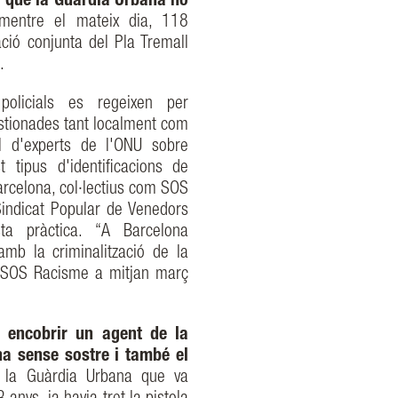
r que la Guàrdia Urbana no
mentre el mateix dia, 118
ció conjunta del Pla Tremall
a.
policials es regeixen per
üestionades tant localment com
l d'experts de l'ONU sobre
 tipus d'identificacions de
arcelona, col·lectius com SOS
Sindicat Popular de Venedors
ta pràctica. “A Barcelona
amb la criminalització de la
va SOS Racisme a mitjan març
 encobrir un agent de la
a sense sostre i també el
 la Guàrdia Urbana que va