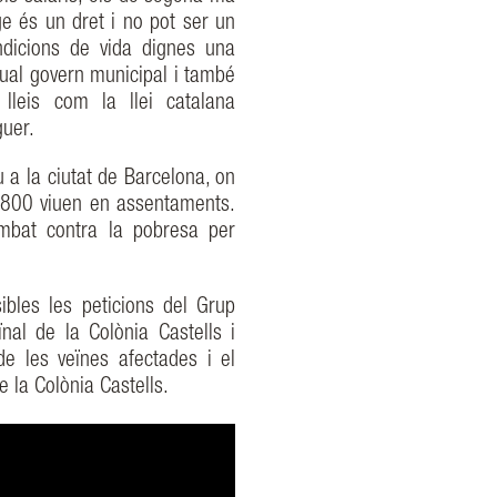
ge és un dret i no pot ser un
ondicions de vida dignes una
ctual govern municipal i també
 lleis com la llei catalana
guer.
u a la ciutat de Barcelona, on
 800 viuen en assentaments.
ombat contra la pobresa per
bles les peticions del Grup
nal de la Colònia Castells i
e les veïnes afectades i el
e la Colònia Castells.