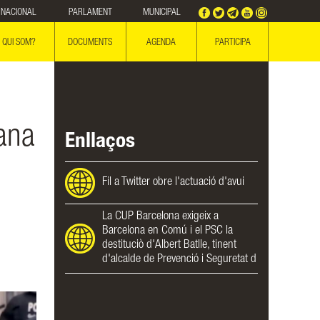
NACIONAL
PARLAMENT
MUNICIPAL
QUI SOM?
DOCUMENTS
AGENDA
PARTICIPA
bana
Enllaços
Fil a Twitter obre l'actuació d'avui
La CUP Barcelona exigeix a
Barcelona en Comú i el PSC la
destituciò d'Albert Batlle, tinent
d'alcalde de Prevenció i Seguretat d