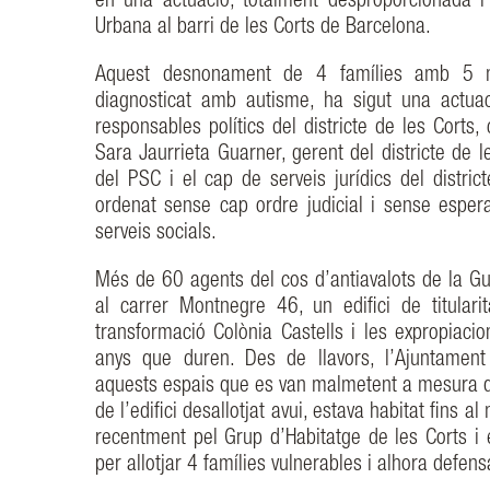
en una actuació, totalment desproporcionada i
Urbana al barri de les Corts de Barcelona.
Aquest desnonament de 4 famílies amb 5 me
diagnosticat amb autisme, ha sigut una actua
responsables polítics del districte de les Corts
Sara Jaurrieta Guarner, gerent del districte de l
del PSC i el cap de serveis jurídics del distri
ordenat sense cap ordre judicial i sense esper
serveis socials.
Més de 60 agents del cos d’antiavalots de la G
al carrer Montnegre 46, un edifici de titularit
transformació Colònia Castells i les expropiaci
anys que duren. Des de llavors, l’Ajuntament
aquests espais que es van malmetent a mesura q
de l’edifici desallotjat avui, estava habitat fins 
recentment pel Grup d’Habitatge de les Corts i 
per allotjar 4 famílies vulnerables i alhora defens