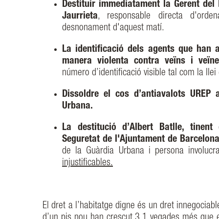
Destituir immediatament la Gerent del D
Jaurrieta
, responsable directa d'ordena
desnonament d'aquest matí.
La identificació dels agents que han 
manera violenta contra veïns i veïn
número d’identificació visible tal com la llei 
Dissoldre el cos d’antiavalots UREP 
Urbana.
La destitució d’Albert Batlle, tinent
Seguretat de l'Ajuntament de Barcelon
de la Guàrdia Urbana i persona involuc
injustificables.
El dret a l’habitatge digne és un dret innegociab
d’un pis nou han crescut 3,1 vegades més que e