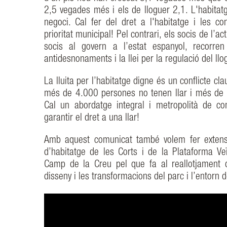
2,5 vegades més i els de lloguer 2,1. L'habitat
negoci. Cal fer del dret a l'habitatge i les c
prioritat municipal! Pel contrari, els socis de l’a
socis al govern a l’estat espanyol, recorren
antidesnonaments i la llei per la regulació del llo
La lluita per l’habitatge digne és un conflicte cla
més de 4.000 persones no tenen llar i més de
Cal un abordatge integral i metropolità de c
garantir el dret a una llar!
Amb aquest comunicat també volem fer extensi
d’habitatge de les Corts i de la Plataforma Veï
Camp de la Creu pel que fa al reallotjament d
disseny i les transformacions del parc i l’entorn d