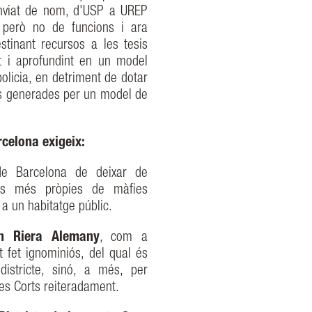
anviat de nom, d'USP a UREP
, però no de funcions i ara
stinant recursos a les tesis
t i aprofundint en un model
licia, en detriment de dotar
ats generades per un model de
rcelona exigeix:
 de Barcelona de deixar de
cials més pròpies de màfies
t a un habitatge públic.
n Riera Alemany
, com a
 fet ignominiós, del qual és
istricte, sinó, a més, per
les Corts reiteradament.