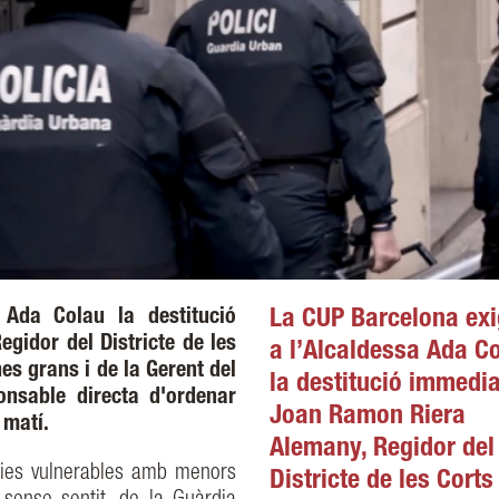
 Ada Colau la destitució
La CUP Barcelona exi
idor del Districte de les
a l’Alcaldessa Ada C
nes grans i de la Gerent del
la destitució immedi
ponsable directa d'ordenar
Joan Ramon Riera
 matí.
Alemany, Regidor del
lies vulnerables amb menors
Districte de les Corts