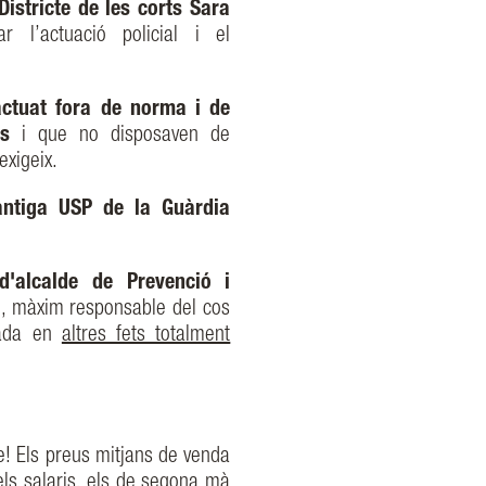
istricte de les corts Sara
r l’actuació policial i el
actuat fora de norma i de
es
i que no disposaven de
exigeix.
antiga USP de la Guàrdia
 d'alcalde de Prevenció i
a
, màxim responsable del cos
rada en
altres fets totalment
le! Els preus mitjans de venda
ls salaris, els de segona mà