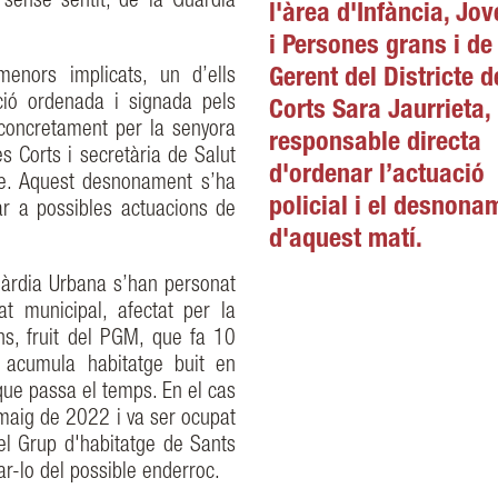
 sense sentit, de la Guàrdia
l'àrea d'Infància, Jov
i Persones grans i de
nors implicats, un d’ells
Gerent del Districte d
ció ordenada i signada pels
Corts Sara Jaurrieta,
, concretament per la senyora
responsable directa
es Corts i secretària de Salut
d'ordenar l’actuació
cte. Aquest desnonament s’ha
policial i el desnona
ar a possibles actuacions de
d'aquest matí.
uàrdia Urbana s’han personat
at municipal, afectat per la
ons, fruit del PGM, que fa 10
 acumula habitatge buit en
ue passa el temps. En el cas
al maig de 2022 i va ser ocupat
el Grup d'habitatge de Sants
ar-lo del possible enderroc.