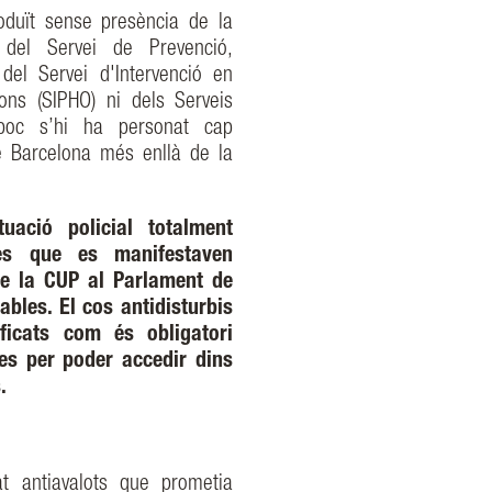
roduït sense presència de la
, del Servei de Prevenció,
 del Servei d'Intervenció en
ons (SIPHO) ni dels Serveis
mpoc s’hi ha personat cap
de Barcelona més enllà de la
ació policial totalment
nes que es manifestaven
 de la CUP al Parlament de
ables. El cos antidisturbis
ficats com és obligatori
nes per poder accedir dins
.
at antiavalots que prometia