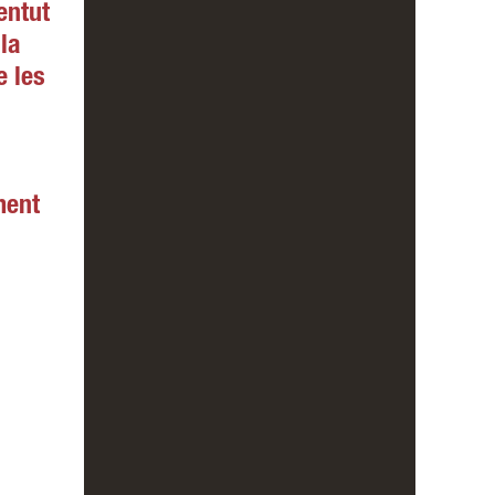
entut
 la
e les
ment