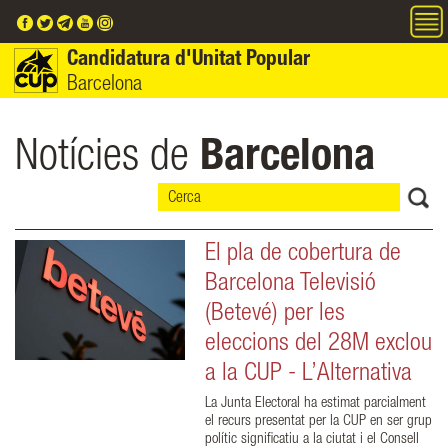
Vés al contingut
Candidatura d'Unitat Popular
Barcelona
Notícies de
Barcelona
El pla de cobertura de
Barcelona Televisió
(Betevé) per les
eleccions del 28M exclou
a la CUP - L’Alternativa
La Junta Electoral ha estimat parcialment
el recurs presentat per la CUP en ser grup
polític significatiu a la ciutat i el Consell