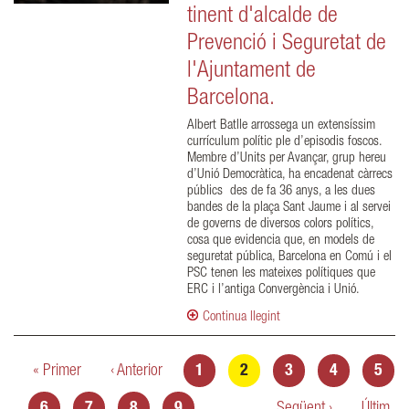
tinent d'alcalde de
Prevenció i Seguretat de
l'Ajuntament de
Barcelona.
Albert Batlle arrossega un extensíssim
currículum polític ple d’episodis foscos.
Membre d’Units per Avançar, grup hereu
d’Unió Democràtica, ha encadenat càrrecs
públics des de fa 36 anys, a les dues
bandes de la plaça Sant Jaume i al servei
de governs de diversos colors polítics,
cosa que evidencia que, en models de
seguretat pública, Barcelona en Comú i el
PSC tenen les mateixes polítiques que
ERC i l’antiga Convergència i Unió.
Continua llegint
Pàgines
« Primer
‹ Anterior
1
2
3
4
5
6
7
8
9
…
Següent ›
Últim